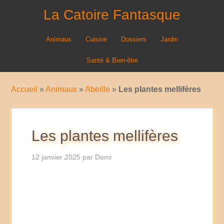
La Catoire Fantasque
Animaux
Cuisine
Dossiers
Jardin
Santé & Bien-être
Accueil
»
Animaux
»
Abeille
»
Les plantes mellifères
Les plantes mellifères
12 janvier 2025
par
Domi