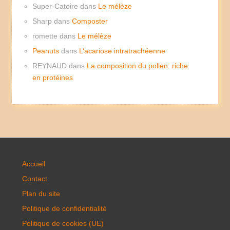
Super-Catoire
dans
Le mélèze
Sharp
dans
Composter
romette
dans
Le mélèze
Peanuts
dans
L’acariose intratrachéenne
REYNAUD
dans
La composition du pollen: riche
en protéines
Accueil
Contact
Plan du site
Politique de confidentialité
Politique de cookies (UE)