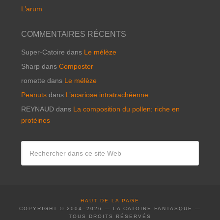
L’arum
COMMENTAIRES RÉCENTS
Super-Catoire
dans
Le mélèze
Sharp
dans
Composter
romette
dans
Le mélèze
Peanuts
dans
L’acariose intratrachéenne
REYNAUD
dans
La composition du pollen: riche en
protéines
HAUT DE LA PAGE
COPYRIGHT © 2004–2026 — LA CATOIRE FANTASQUE —
TOUS DROITS RÉSERVÉS