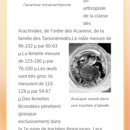
un
l’acariose intratrachéenne
arthropode
de la classe
des
Arachnides, de l’ordre des Acariens, de la
famille des Tarsonémidés.
Le mâle mesure de
96-102 µ par 60-63
µ.La femelle mesure
de 123-180 µ par
76-100 µ.Les œufs
sont très gros: ils
mesurent de 110-
128 µ par 54-67
µ.Des femelles
Acarapis woodi dans
une trachée d’abeille
fécondées pénètrent
(presque
exclusivement) dans
la 1e paire de trachées thoraciques. Leur