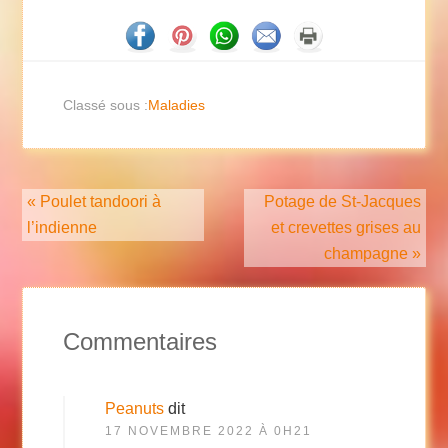
Classé sous :
Maladies
« Poulet tandoori à
Potage de St-Jacques
l’indienne
et crevettes grises au
champagne »
Commentaires
Peanuts
dit
17 NOVEMBRE 2022 À 0H21