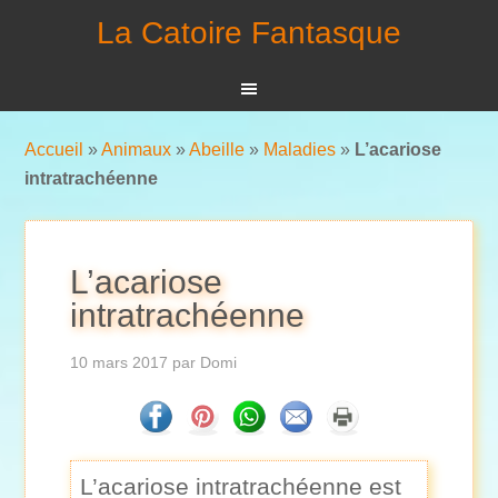
La Catoire Fantasque
Accueil
»
Animaux
»
Abeille
»
Maladies
»
L’acariose
intratrachéenne
L’acariose
intratrachéenne
10 mars 2017
par
Domi
L’acariose intratrachéenne est