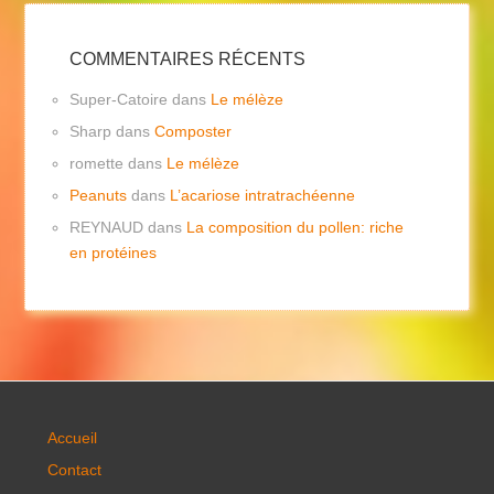
COMMENTAIRES RÉCENTS
Super-Catoire
dans
Le mélèze
Sharp
dans
Composter
romette
dans
Le mélèze
Peanuts
dans
L’acariose intratrachéenne
REYNAUD
dans
La composition du pollen: riche
en protéines
Accueil
Contact