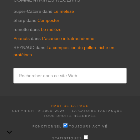
Super-Catoire
dans
Le mélèze
Sharp
dans
Composter
romette
dans
Le mélèze
Peanuts
dans
L’acariose intratrachéenne
REYNAUD
dans
La composition du pollen: riche en
protéines
HAUT DE LA PAGE
COPYRIGHT © 2004–2026 — LA CATOIRE FANTASQUE —
TOUS DROITS RÉSERVÉS
FONCTIONNEL
FONCTIONNEL
TOUJOURS ACTIVÉ
STATISTIQUES
STATISTIQUES