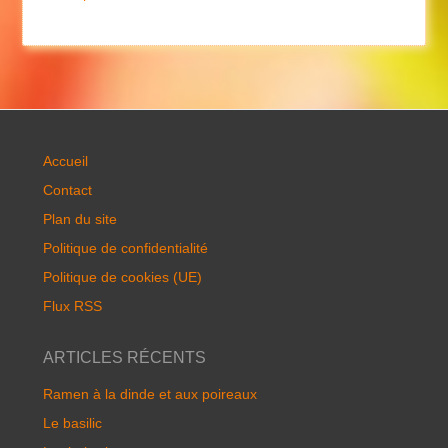
Accueil
Contact
Plan du site
Politique de confidentialité
Politique de cookies (UE)
Flux RSS
ARTICLES RÉCENTS
Ramen à la dinde et aux poireaux
Le basilic