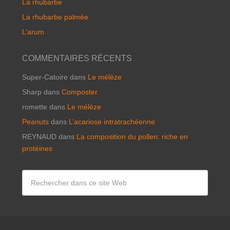
La rhubarbe
La rhubarbe palmée
L’arum
COMMENTAIRES RÉCENTS
Super-Catoire
dans
Le mélèze
Sharp
dans
Composter
romette
dans
Le mélèze
Peanuts
dans
L’acariose intratrachéenne
REYNAUD
dans
La composition du pollen: riche en
protéines