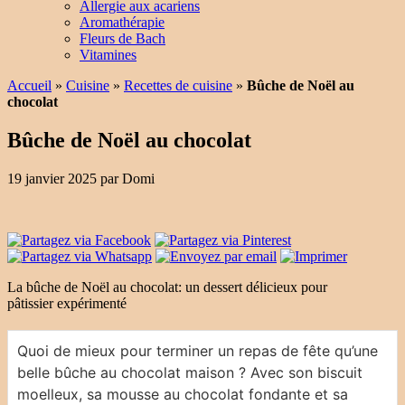
Allergie aux acariens
Aromathérapie
Fleurs de Bach
Vitamines
Accueil
»
Cuisine
»
Recettes de cuisine
»
Bûche de Noël au
chocolat
Bûche de Noël au chocolat
19 janvier 2025
par
Domi
La bûche de Noël au chocolat: un dessert délicieux pour
pâtissier expérimenté
Quoi de mieux pour terminer un repas de fête qu’une
belle bûche au chocolat maison ? Avec son biscuit
moelleux, sa mousse au chocolat fondante et sa