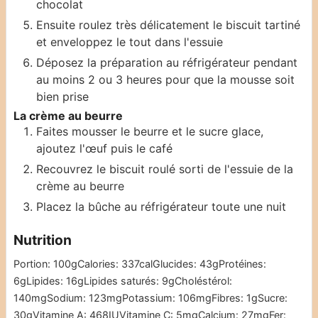
chocolat
Ensuite roulez très délicatement le biscuit tartiné
et enveloppez le tout dans l'essuie
Déposez la préparation au réfrigérateur pendant
au moins 2 ou 3 heures pour que la mousse soit
bien prise
La crème au beurre
Faites mousser le beurre et le sucre glace,
ajoutez l'œuf puis le café
Recouvrez le biscuit roulé sorti de l'essuie de la
crème au beurre
Placez la bûche au réfrigérateur toute une nuit
Nutrition
Portion:
100
g
Calories:
337
cal
Glucides:
43
g
Protéines:
6
g
Lipides:
16
g
Lipides saturés:
9
g
Choléstérol:
140
mg
Sodium:
123
mg
Potassium:
106
mg
Fibres:
1
g
Sucre:
30
g
Vitamine A:
468
IU
Vitamine C:
5
mg
Calcium:
27
mg
Fer: