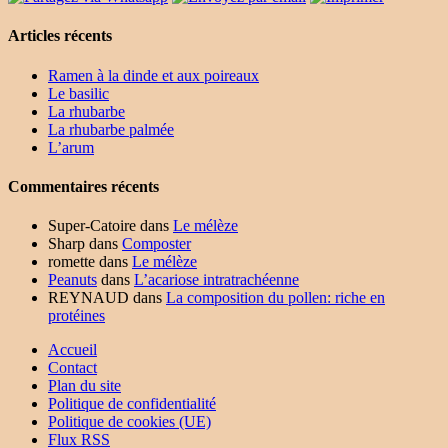
Articles récents
Ramen à la dinde et aux poireaux
Le basilic
La rhubarbe
La rhubarbe palmée
L’arum
Commentaires récents
Super-Catoire
dans
Le mélèze
Sharp
dans
Composter
romette
dans
Le mélèze
Peanuts
dans
L’acariose intratrachéenne
REYNAUD
dans
La composition du pollen: riche en
protéines
Accueil
Contact
Plan du site
Politique de confidentialité
Politique de cookies (UE)
Flux RSS