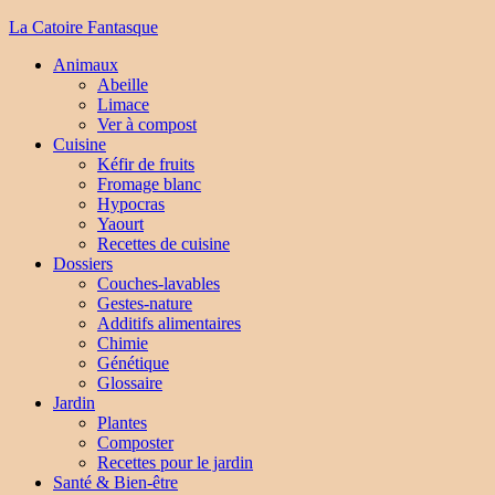
La Catoire Fantasque
Animaux
Abeille
Limace
Ver à compost
Cuisine
Kéfir de fruits
Fromage blanc
Hypocras
Yaourt
Recettes de cuisine
Dossiers
Couches-lavables
Gestes-nature
Additifs alimentaires
Chimie
Génétique
Glossaire
Jardin
Plantes
Composter
Recettes pour le jardin
Santé & Bien-être