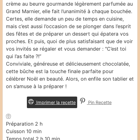
crème au beurre gourmande légèrement parfumée au
Grand Marnier, elle fait l’unanimité à chaque bouchée.
Certes, elle demande un peu de temps en cuisine,
mais c’est aussi l’occasion de se plonger dans l’esprit
des fêtes et de préparer un dessert qui épatera vos
proches. Et puis, quoi de plus satisfaisant que de voir
vos invités se régaler et vous demander : "C’est toi
qui l’as faite ?!”
Conviviale, généreuse et délicieusement chocolatée,
cette bûche est la touche finale parfaite pour
célébrer Noël en beauté. Alors, on enfile son tablier et
on s’amuse à la préparer !
Imprimer la recette
Pin Recette
heures
Préparation
2
h
minutes
Cuisson
10
min
heures
minutes
Temps total
2
h
10
min