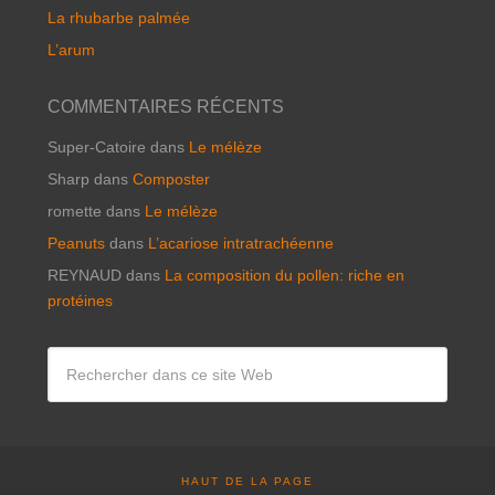
La rhubarbe palmée
L’arum
COMMENTAIRES RÉCENTS
Super-Catoire
dans
Le mélèze
Sharp
dans
Composter
romette
dans
Le mélèze
Peanuts
dans
L’acariose intratrachéenne
REYNAUD
dans
La composition du pollen: riche en
protéines
HAUT DE LA PAGE