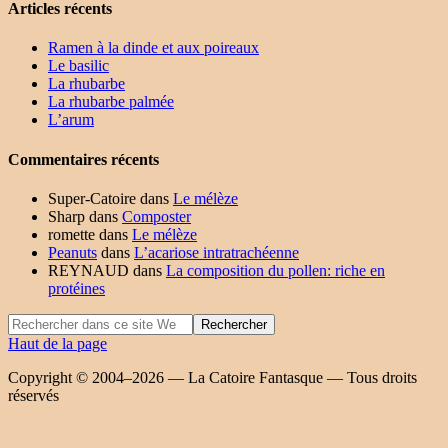
Articles récents
Ramen à la dinde et aux poireaux
Le basilic
La rhubarbe
La rhubarbe palmée
L’arum
Commentaires récents
Super-Catoire
dans
Le mélèze
Sharp
dans
Composter
romette
dans
Le mélèze
Peanuts
dans
L’acariose intratrachéenne
REYNAUD
dans
La composition du pollen: riche en
protéines
Haut de la page
Copyright © 2004–2026 — La Catoire Fantasque — Tous droits
réservés