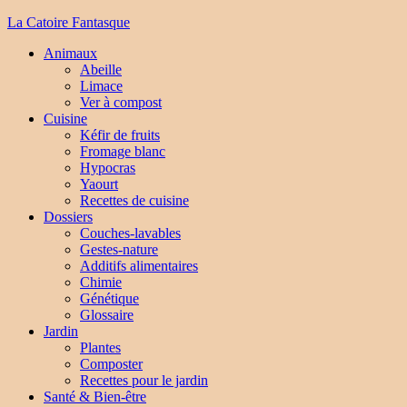
La Catoire Fantasque
Animaux
Abeille
Limace
Ver à compost
Cuisine
Kéfir de fruits
Fromage blanc
Hypocras
Yaourt
Recettes de cuisine
Dossiers
Couches-lavables
Gestes-nature
Additifs alimentaires
Chimie
Génétique
Glossaire
Jardin
Plantes
Composter
Recettes pour le jardin
Santé & Bien-être