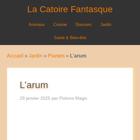
La Catoire Fantasque
Animaux
Cuisine
Dossiers
Jardin
Santé & Bien-être
Accueil
»
Jardin
»
Plantes
»
L’arum
L’arum
29 janvier 2025
par
Potions Magix