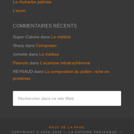
La rhubarbe palmée
L’arum
COMMENTAIRES RÉCENTS
Super-Catoire
dans
Le mélèze
Sharp
dans
Composter
romette
dans
Le mélèze
Peanuts
dans
L’acariose intratrachéenne
REYNAUD
dans
La composition du pollen: riche en
protéines
HAUT DE LA PAGE
COPYRIGHT © 2004–2026 — LA CATOIRE FANTASQUE —