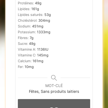
Protéines:
49
g
Lipides:
161
g
Lipides saturés:
53
g
Choléstérol:
304
mg
Sodium:
451
mg
Potassium:
1333
mg
Fibres:
7
g
Sucre:
49
g
Vitamine A:
1136
IU
Vitamine C:
145
mg
Calcium:
161
mg
Fer:
10
mg
MOT-CLÉ
Fêtes, Sans produits laitiers