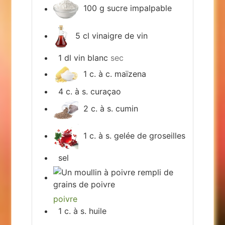
100
g
sucre impalpable
5
cl
vinaigre de vin
1
dl
vin blanc
sec
1
c. à c.
maïzena
4
c. à s.
curaçao
2
c. à s.
cumin
1
c. à s.
gelée de groseilles
sel
poivre
1
c. à s.
huile