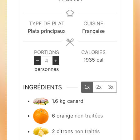
TYPE DE PLAT
CUISINE
Plats principaux
Française
PORTIONS
CALORIES
1935
cal
–
+
personnes
INGRÉDIENTS
1x
2x
3x
1.6
kg
canard
6
orange
non traitées
2
citrons
non traités