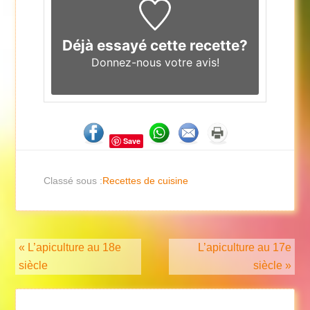
Déjà essayé cette recette?
Donnez-nous
votre avis!
Save
Classé sous :
Recettes de cuisine
« L’apiculture au 18e
L’apiculture au 17e
siècle
siècle »