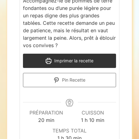
Accompagnez-le de pommes de terre
fondantes ou d’une purée légère pour
un repas digne des plus grandes
tablées. Cette recette demande un peu
de patience, mais le résultat en vaut
largement la peine. Alors, prêt à éblouir
vos convives ?
Imprimer la recette
Pin Recette
PRÉPARATION
CUISSON
minutes
heure
minutes
20
min
1
h
10
min
TEMPS TOTAL
heure
minutes
1
h
30
min