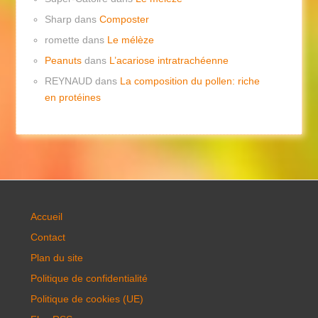
Sharp
dans
Composter
romette
dans
Le mélèze
Peanuts
dans
L’acariose intratrachéenne
REYNAUD
dans
La composition du pollen: riche
en protéines
Accueil
Contact
Plan du site
Politique de confidentialité
Politique de cookies (UE)