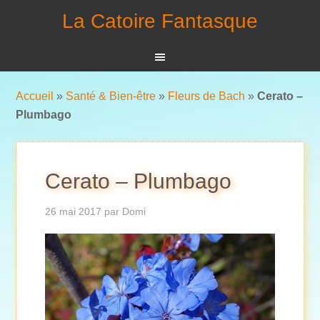
La Catoire Fantasque
Accueil
»
Santé & Bien-être
»
Fleurs de Bach
»
Cerato –
Plumbago
Cerato – Plumbago
26 mai 2017
par
Domi