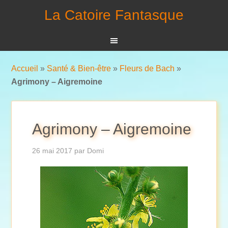
La Catoire Fantasque
Accueil
»
Santé & Bien-être
»
Fleurs de Bach
»
Agrimony – Aigremoine
Agrimony – Aigremoine
26 mai 2017
par
Domi