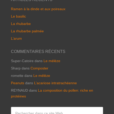
Ramen à la dinde et aux poireaux
Le basilic
La rhubarbe
La rhubarbe palmée
L’arum
COMMENTAIRES RÉCENTS
Super-Catoire
dans
Le mélèze
Sharp
dans
Composter
romette
dans
Le mélèze
Peanuts
dans
L’acariose intratrachéenne
REYNAUD
dans
La composition du pollen: riche en
protéines