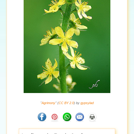
"
Agrimony
" (
CC BY 2.0
) by
gypsylad