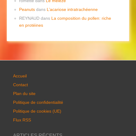
romette
dans
Le mélèze
Peanuts
dans
L’acariose intratrachéenne
REYNAUD
dans
La composition du pollen: riche
en protéines
Accueil
Contact
Plan du site
Politique de confidentialité
Politique de cookies (UE)
Flux RSS
ARTICLES RÉCENTS