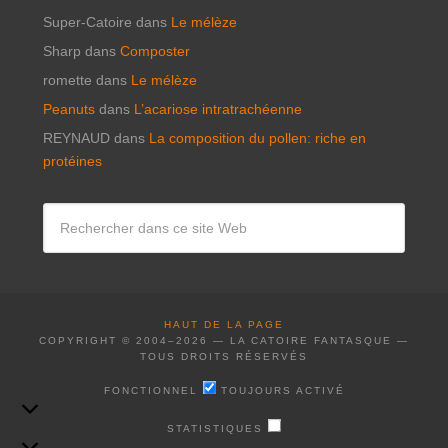
Super-Catoire
dans
Le mélèze
Sharp
dans
Composter
romette
dans
Le mélèze
Peanuts
dans
L’acariose intratrachéenne
REYNAUD
dans
La composition du pollen: riche en
protéines
HAUT DE LA PAGE
COPYRIGHT © 2004–2026 — LA CATOIRE FANTASQUE —
TOUS DROITS RÉSERVÉS
FONCTIONNEL
FONCTIONNEL
TOUJOURS ACTIVÉ
STATISTIQUES
STATISTIQUES