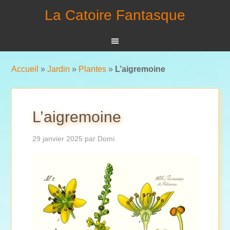
La Catoire Fantasque
Accueil
»
Jardin
»
Plantes
»
L’aigremoine
L’aigremoine
29 janvier 2025
par
Domi