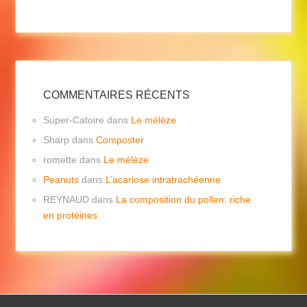
COMMENTAIRES RÉCENTS
Super-Catoire
dans
Le mélèze
Sharp
dans
Composter
romette
dans
Le mélèze
Peanuts
dans
L’acariose intratrachéenne
REYNAUD
dans
La composition du pollen: riche
en protéines