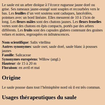
Le saule est un arbre dioïque à l’écorce rugueuse jaune doré ou
grise. Ses rameaux jaune-orangé sont souples et recourbées vers le
bas. Les
feuilles
d’un vert soutenu sont caduques, lancéolées,
pointues avec un bord linéaire. Elles mesurent de 10 à 15cm de
long. Les
fleurs mâles
sont des chatons jaunes. Les
fleurs femelles
vertes sont des chatons en épis compacts, portés par des arbres
différents. Les
fruits
sont des capsules glabres contenant des graines
velues et noires, regroupées en infrutescences.
Nom scientifique
: Salix vitellina
Autres synonymes
: saule oser, saule doré, saule blanc à pousses
jaunes
Famille
: Salicaceae
Synonymes européens
: Willow (angl.)
Hauteur
: de 15 à 20 m
Floraison
: en avril et mai
Origine
Le saule pousse dans tout l’hémisphère nord où il est très commun.
Usages thérapeutiques du saule