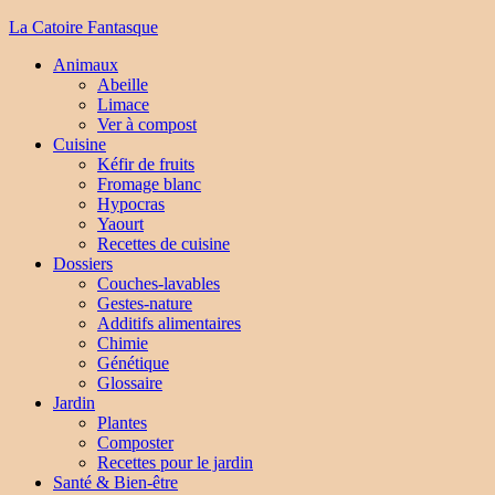
La Catoire Fantasque
Animaux
Abeille
Limace
Ver à compost
Cuisine
Kéfir de fruits
Fromage blanc
Hypocras
Yaourt
Recettes de cuisine
Dossiers
Couches-lavables
Gestes-nature
Additifs alimentaires
Chimie
Génétique
Glossaire
Jardin
Plantes
Composter
Recettes pour le jardin
Santé & Bien-être