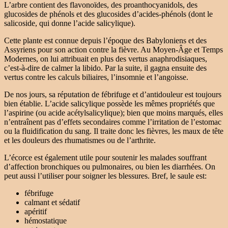
L’arbre contient des flavonoïdes, des proanthocyanidols, des
glucosides de phénols et des glucosides d’acides-phénols (dont le
salicoside, qui donne l’acide salicylique).
Cette plante est connue depuis l’époque des Babyloniens et des
Assyriens pour son action contre la fièvre. Au Moyen-Âge et Temps
Modernes, on lui attribuait en plus des vertus anaphrodisiaques,
c’est-à-dire de calmer la libido. Par la suite, il gagna ensuite des
vertus contre les calculs biliaires, l’insomnie et l’angoisse.
De nos jours, sa réputation de fébrifuge et d’antidouleur est toujours
bien établie. L’acide salicylique possède les mêmes propriétés que
l’aspirine (ou acide acétylsalicylique); bien que moins marqués, elles
n’entraînent pas d’effets secondaires comme l’irritation de l’estomac
ou la fluidification du sang. Il traite donc les fièvres, les maux de tête
et les douleurs des rhumatismes ou de l’arthrite.
L’écorce est également utile pour soutenir les malades souffrant
d’affection bronchiques ou pulmonaires, ou bien les diarrhées. On
peut aussi l’utiliser pour soigner les blessures. Bref, le saule est:
fébrifuge
calmant et sédatif
apéritif
hémostatique