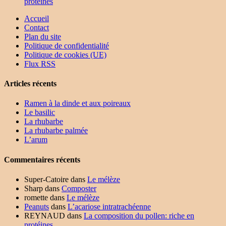
protéines
Accueil
Contact
Plan du site
Politique de confidentialité
Politique de cookies (UE)
Flux RSS
Articles récents
Ramen à la dinde et aux poireaux
Le basilic
La rhubarbe
La rhubarbe palmée
L’arum
Commentaires récents
Super-Catoire
dans
Le mélèze
Sharp
dans
Composter
romette
dans
Le mélèze
Peanuts
dans
L’acariose intratrachéenne
REYNAUD
dans
La composition du pollen: riche en
protéines