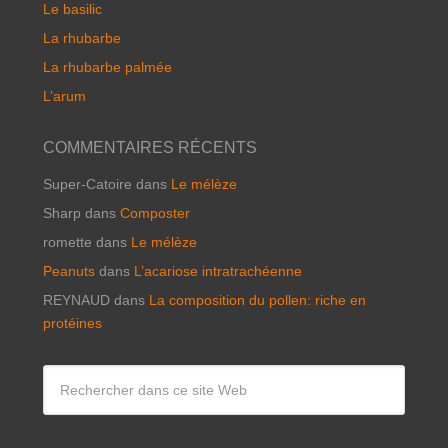
Le basilic
La rhubarbe
La rhubarbe palmée
L’arum
COMMENTAIRES RÉCENTS
Super-Catoire
dans
Le mélèze
Sharp
dans
Composter
romette
dans
Le mélèze
Peanuts
dans
L’acariose intratrachéenne
REYNAUD
dans
La composition du pollen: riche en
protéines