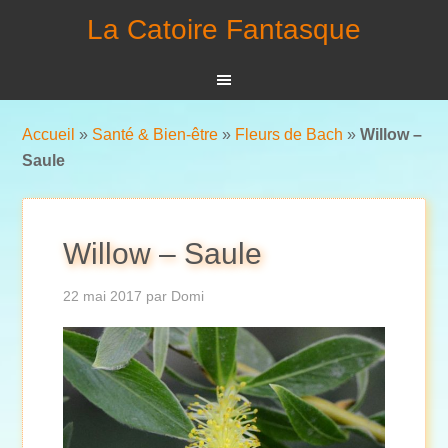
La Catoire Fantasque
Accueil
»
Santé & Bien-être
»
Fleurs de Bach
»
Willow –
Saule
Willow – Saule
22 mai 2017
par
Domi