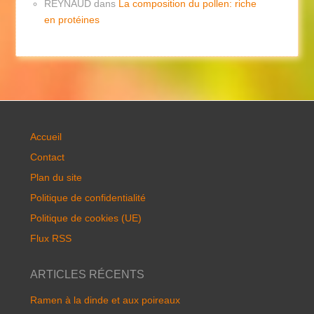
REYNAUD
dans
La composition du pollen: riche
en protéines
Accueil
Contact
Plan du site
Politique de confidentialité
Politique de cookies (UE)
Flux RSS
ARTICLES RÉCENTS
Ramen à la dinde et aux poireaux