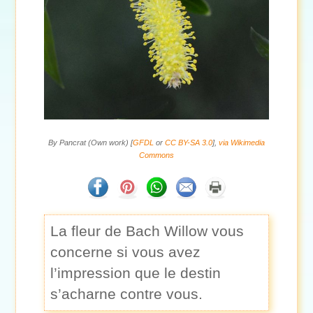
By Pancrat (Own work) [
GFDL
or
CC BY-SA 3.0
],
via Wikimedia
Commons
La fleur de Bach Willow vous
concerne si vous avez
l’impression que le destin
s’acharne contre vous.