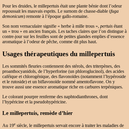
Pour les druides, le millepertuis était une plante bénie dont l’odeur
repoussait les mauvais esprits. Le surnom de chasse-diable (
fuga
demonicum
) remonte à l’époque gallo-romaine.
Son nom vernaculaire signifie « herbe à mille trous »,
pertuis
étant
un « trou » en ancien français. Les taches claires que l’on distingue à
contre-jour sur les feuilles sont de petites glandes emplies d’essence
aromatique à l’odeur de pêche, comme dit plus haut.
Usages thérapeutiques du millepertuis
Les sommités fleuries contiennent des stérols, des triterpènes, des
proanthocyanidols, de l’hyperforine (un phloroglucinol), des acides
caféique et chlorogénique, des flavonoïdes (notamment l’hypéroside
et le rutoside) et un biflavonoïde nommé amentoflavone. On y
trouve aussi une essence aromatique riche en carbures terpéniques.
Le colorant pourpre renferme des naphtodianthrones, dont
l’hypéricine et la pseudohypéricine.
Le millepertuis, remède d’hier
e
Au 19
siècle, le millepertuis servait encore à traiter les maladies de