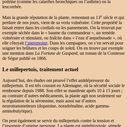
poitrine (comme les catarrhes bronchiques ou l’asthme) ou la
leucorrhée.
e
Mais la grande réputation de la plante, remontant au 13
siècle et qui
perdure de nos jours, vient de sa vertu vulnéraire. Cette propriété la
faisait entrer dans les cordials ou les pansements. On la trouvait par
exemple séchée dans le « baume du commandeur », un remède
vulnéraire et stimulant, ou fraîche dans « l’eau d’arquebusade », où
elle côtoyait
l’aigremoine
. Dans les campagnes, on s’en servait pour
soigner les brûlures et les coups de soleil. On en trouve par exemple
une mention dans
La Fortune de Gaspard
, un roman de la Comtesse
de Ségur publié en 1866.
Le millepertuis, traitement actuel
Aujourd’hui, des études ont prouvé l’effet antidépresseur du
millepertuis. Il est très courant en Allemagne, où la sécurité sociale le
rembourse depuis 1988. Son effet se manifeste après 10 à 15 jours ;
au contraire d’autres médicaments, la plante agit non seulement sur
la régulation de la sérotonine, mais aussi sur d’autres
neurotransmetteurs (dopamine, noradrénaline, acide gamma-
aminobutyrique).
On peut également se servir du millepertuis contre la tension et
l’insomnie d’origine nerveuse. La plante est antirétrovirale, stimule