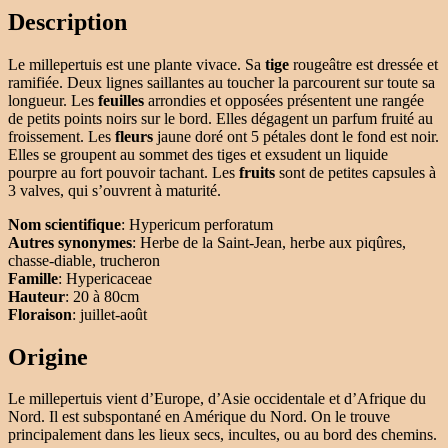
Description
Le millepertuis est une plante vivace. Sa
tige
rougeâtre est dressée et
ramifiée. Deux lignes saillantes au toucher la parcourent sur toute sa
longueur. Les
feuilles
arrondies et opposées présentent une rangée
de petits points noirs sur le bord. Elles dégagent un parfum fruité au
froissement. Les
fleurs
jaune doré ont 5 pétales dont le fond est noir.
Elles se groupent au sommet des tiges et exsudent un liquide
pourpre au fort pouvoir tachant. Les
fruits
sont de petites capsules à
3 valves, qui s’ouvrent à maturité.
Nom scientifique
: Hypericum perforatum
Autres synonymes
: Herbe de la Saint-Jean, herbe aux piqûres,
chasse-diable, trucheron
Famille
: Hypericaceae
Hauteur
: 20 à 80cm
Floraison
: juillet-août
Origine
Le millepertuis vient d’Europe, d’Asie occidentale et d’Afrique du
Nord. Il est subspontané en Amérique du Nord. On le trouve
principalement dans les lieux secs, incultes, ou au bord des chemins.