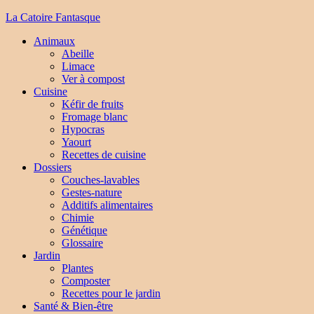
La Catoire Fantasque
Animaux
Abeille
Limace
Ver à compost
Cuisine
Kéfir de fruits
Fromage blanc
Hypocras
Yaourt
Recettes de cuisine
Dossiers
Couches-lavables
Gestes-nature
Additifs alimentaires
Chimie
Génétique
Glossaire
Jardin
Plantes
Composter
Recettes pour le jardin
Santé & Bien-être