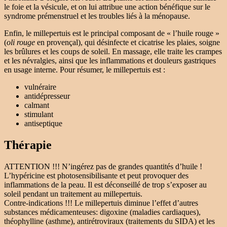
le foie et la vésicule, et on lui attribue une action bénéfique sur le
syndrome prémenstruel et les troubles liés à la ménopause.
Enfin, le millepertuis est le principal composant de « l’huile rouge »
(
oli rouge
en provençal), qui désinfecte et cicatrise les plaies, soigne
les brûlures et les coups de soleil. En massage, elle traite les crampes
et les névralgies, ainsi que les inflammations et douleurs gastriques
en usage interne. Pour résumer, le millepertuis est :
vulnéraire
antidépresseur
calmant
stimulant
antiseptique
Thérapie
ATTENTION !!! N’ingérez pas de grandes quantités d’huile !
L’hypéricine est photosensibilisante et peut provoquer des
inflammations de la peau. Il est déconseillé de trop s’exposer au
soleil pendant un traitement au millepertuis.
Contre-indications !!! Le millepertuis diminue l’effet d’autres
substances médicamenteuses: digoxine (maladies cardiaques),
théophylline (asthme), antirétroviraux (traitements du SIDA) et les