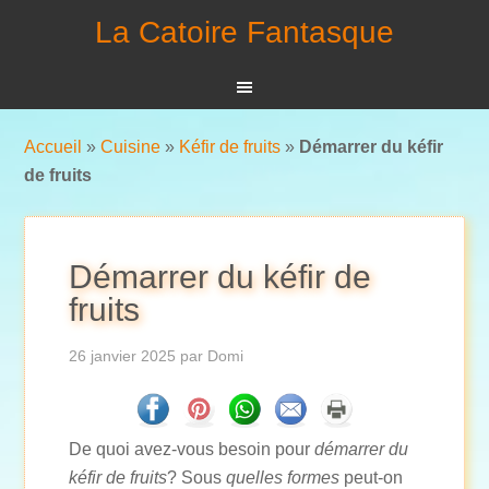
La Catoire Fantasque
Accueil
»
Cuisine
»
Kéfir de fruits
»
Démarrer du kéfir
de fruits
Démarrer du kéfir de
fruits
26 janvier 2025
par
Domi
De quoi avez-vous besoin pour
démarrer du
kéfir de fruits
? Sous
quelles formes
peut-on