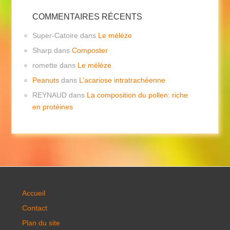
COMMENTAIRES RÉCENTS
Super-Catoire
dans
Le mélèze
Sharp
dans
Composter
romette
dans
Le mélèze
Peanuts
dans
L’acariose intratrachéenne
REYNAUD
dans
La composition du pollen: riche
en protéines
Accueil
Contact
Plan du site