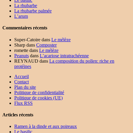
Le basilic
La rhubarbe
La rhubarbe palmée
L’arum
Commentaires récents
Super-Catoire
dans
Le mélèze
Sharp
dans
Composter
romette
dans
Le mélèze
Peanuts
dans
L’acariose intratrachéenne
REYNAUD
dans
La composition du pollen: riche en
protéines
Accueil
Contact
Plan du site
Politique de confidentialité
Politique de cookies (UE)
Flux RSS
Articles récents
Ramen à la dinde et aux poireaux
Le basilic