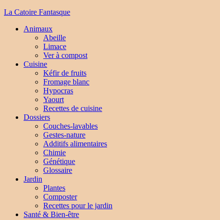
La Catoire Fantasque
Animaux
Abeille
Limace
Ver à compost
Cuisine
Kéfir de fruits
Fromage blanc
Hypocras
Yaourt
Recettes de cuisine
Dossiers
Couches-lavables
Gestes-nature
Additifs alimentaires
Chimie
Génétique
Glossaire
Jardin
Plantes
Composter
Recettes pour le jardin
Santé & Bien-être