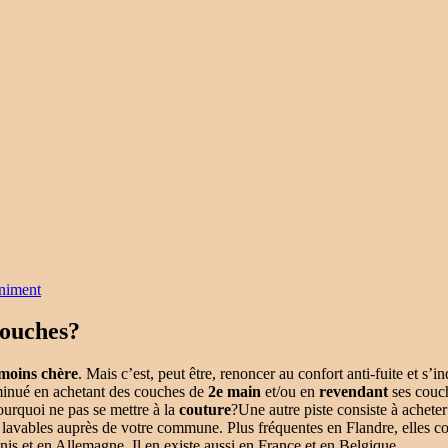
iniment
couches?
moins chère
. Mais c’est, peut être, renoncer au confort anti-fuite et s
diminué en achetant des couches de
2e main
et/ou en
revendant
ses couch
ourquoi ne pas se mettre à la
couture
?Une autre piste consiste à achete
 lavables auprès de votre commune. Plus fréquentes en Flandre, elles 
s et en Allemagne. Il en existe aussi en France et en Belgique.