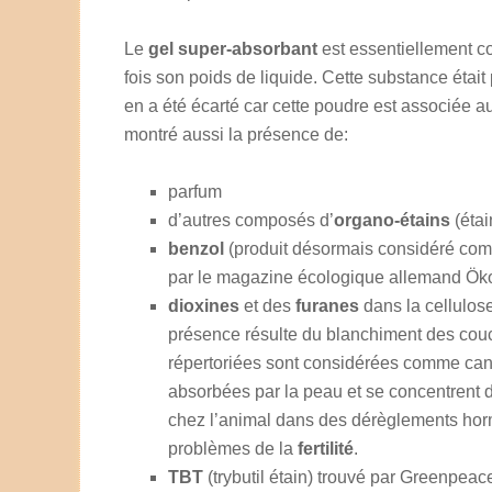
Le
gel super-absorbant
est essentiellement c
fois son poids de liquide. Cette substance étai
en a été écarté car cette poudre est associée
montré aussi la présence de:
parfum
d’autres composés d’
organo-étains
(étai
benzol
(produit désormais considéré c
par le magazine écologique allemand Ök
dioxines
et des
furanes
dans la cellulos
présence résulte du blanchiment des couc
répertoriées sont considérées comme canc
absorbées par la peau et se concentrent d
chez l’animal dans des dérèglements ho
problèmes de la
fertilité
.
TBT
(trybutil étain) trouvé par Greenpeac