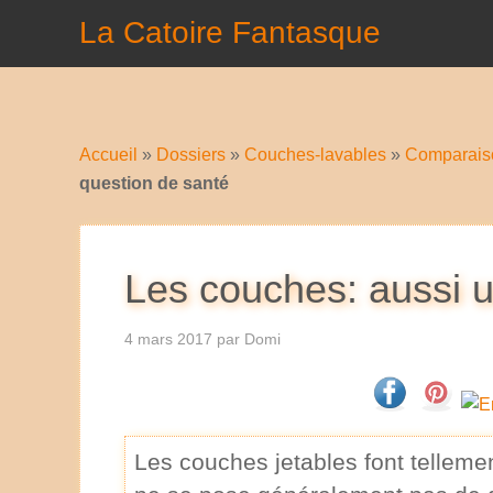
La Catoire Fantasque
Accueil
»
Dossiers
»
Couches-lavables
»
Comparaiso
question de santé
Les couches: aussi u
4 mars 2017
par
Domi
Les couches jetables font tellemen