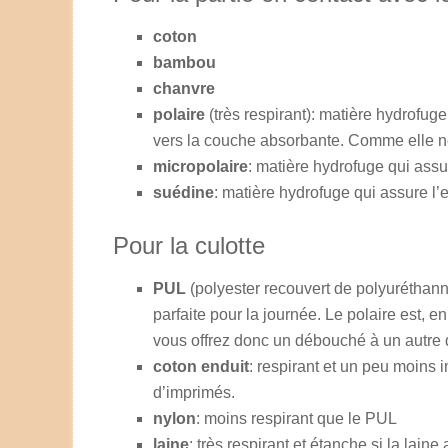
coton
bambou
chanvre
polaire
(très respirant): matière hydrofuge 
vers la couche absorbante. Comme elle ne 
micropolaire
: matière hydrofuge qui assur
suédine
: matière hydrofuge qui assure l’e
Pour la culotte
PUL
(polyester recouvert de polyuréthann
parfaite pour la journée. Le polaire est, en
vous offrez donc un débouché à un autre 
coton enduit
: respirant et un peu moins
d’imprimés.
nylon
: moins respirant que le PUL
laine
: très respirant et étanche si la laine