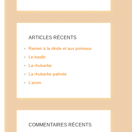
ARTICLES RÉCENTS
Ramen à la dinde et aux poireaux
Le basilic
La rhubarbe
La rhubarbe palmée
L’arum
COMMENTAIRES RÉCENTS