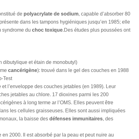
onstitué de
polyacrylate de sodium
, capable d’absorber 80
t présente dans les tampons hygiéniques jusqu’en 1985; elle
 au syndrome du
choc toxique
.Des études plus poussées ont
n dibutylique et étain de monobutyl)
omme
cancérigène
): trouvé dans le gel des couches en 1988
o-Test
e et l’enveloppe des couches jetables (en 1989). Leur
hes jetables au chlore. 17 dioxines parmi les 200
érigènes à long terme ar l’OMS. Elles peuvent être
ans les cellules graisseuses. Elles sont aussi impliquées
rmonaux, la baisse des
défenses immunitaires
, des
e en 2000. Il est absorbé par la peau et peut nuire au