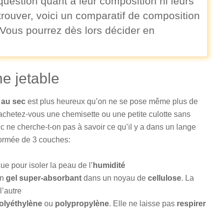
estion quant à leur composition ni leurs
etrouver, voici un comparatif de composition
 Vous pourrez dès lors décider en
e jetable
 au sec
est plus heureux qu’on ne se pose même plus de
achetez-vous une chemisette ou une petite culotte sans
c ne cherche-t-on pas à savoir ce qu’il y a dans un lange
formée de 3 couches:
e pour isoler la peau de l’
humidité
un
gel super-absorbant
dans un noyau de
cellulose
. La
l’autre
olyéthylène
ou
polypropylène
. Elle ne laisse pas
respirer