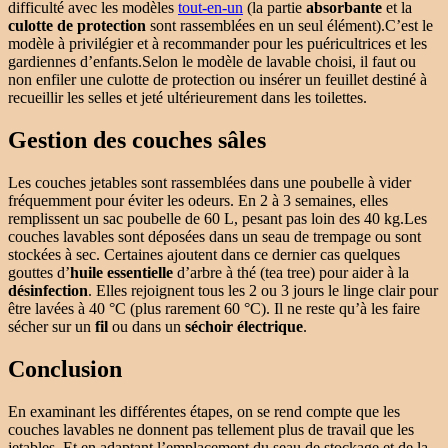
difficulté avec les modèles
tout-en-un
(la partie
absorbante
et la
culotte de protection
sont rassemblées en un seul élément).C’est le
modèle à privilégier et à recommander pour les puéricultrices et les
gardiennes d’enfants.Selon le modèle de lavable choisi, il faut ou
non enfiler une culotte de protection ou insérer un feuillet destiné à
recueillir les selles et jeté ultérieurement dans les toilettes.
Gestion des couches sâles
Les couches jetables sont rassemblées dans une poubelle à vider
fréquemment pour éviter les odeurs. En 2 à 3 semaines, elles
remplissent un sac poubelle de 60 L, pesant pas loin des 40 kg.Les
couches lavables sont déposées dans un seau de trempage ou sont
stockées à sec. Certaines ajoutent dans ce dernier cas quelques
gouttes d’
huile essentielle
d’arbre à thé (tea tree) pour aider à la
désinfection
. Elles rejoignent tous les 2 ou 3 jours le linge clair pour
être lavées à 40 °C (plus rarement 60 °C). Il ne reste qu’à les faire
sécher sur un
fil
ou dans un
séchoir électrique
.
Conclusion
En examinant les différentes étapes, on se rend compte que les
couches lavables ne donnent pas tellement plus de travail que les
jetables. Et en adaptant l’emplacement du seau de stockage et de la