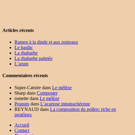
Articles récents
Ramen à la dinde et aux poireaux
Le basilic
La rhubarbe
La rhubarbe palmée
L’arum
Commentaires récents
Super-Catoire
dans
Le mélèze
Sharp
dans
Composter
romette
dans
Le mélèze
Peanuts
dans
L’acariose intratrachéenne
REYNAUD
dans
La composition du pollen: riche en
protéines
Accueil
Contact