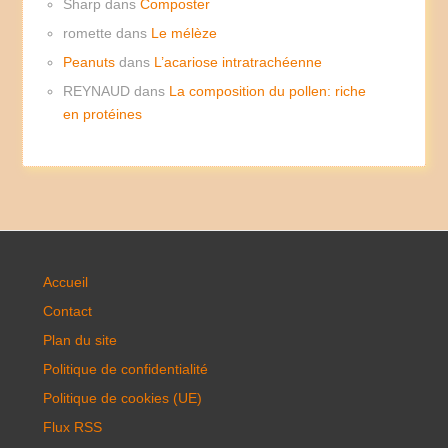
Sharp
dans
Composter
romette
dans
Le mélèze
Peanuts
dans
L’acariose intratrachéenne
REYNAUD
dans
La composition du pollen: riche
en protéines
Accueil
Contact
Plan du site
Politique de confidentialité
Politique de cookies (UE)
Flux RSS