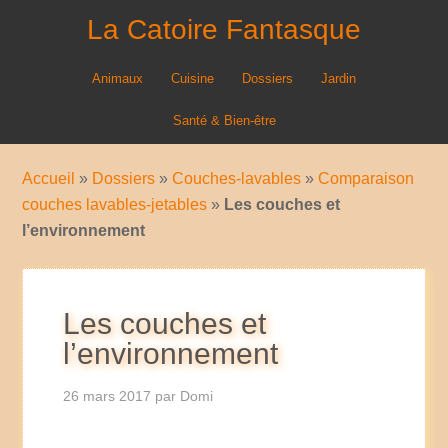
La Catoire Fantasque
Animaux
Cuisine
Dossiers
Jardin
Santé & Bien-être
Accueil
»
Dossiers
»
Couches-lavables
»
Comparaison
couches lavables-jetables
»
Les couches et
l’environnement
Les couches et
l’environnement
26 mars 2017
par
Domi