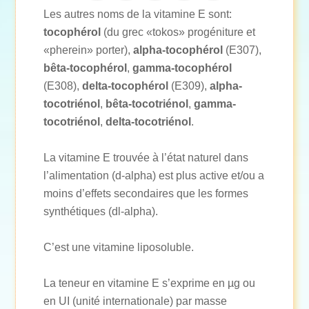
Les autres noms de la vitamine E sont:
tocophérol
(du grec «tokos» progéniture et
«pherein» porter),
alpha-tocophérol
(E307),
bêta-tocophérol
,
gamma-tocophérol
(E308),
delta-tocophérol
(E309),
alpha-
tocotriénol
,
bêta-tocotriénol
,
gamma-
tocotriénol
,
delta-tocotriénol
.
La vitamine E trouvée à l’état naturel dans
l’alimentation (d-alpha) est plus active et/ou a
moins d’effets secondaires que les formes
synthétiques (dl-alpha).
C’est une vitamine liposoluble.
La teneur en vitamine E s’exprime en µg ou
en UI (unité internationale) par masse