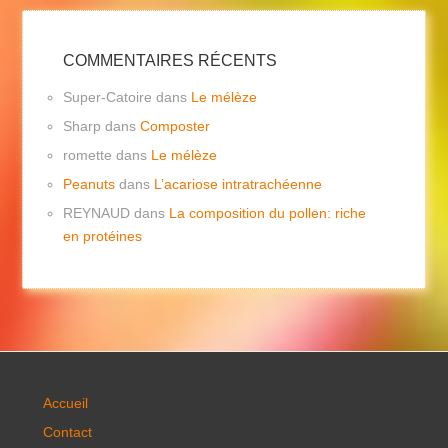
COMMENTAIRES RÉCENTS
Super-Catoire
dans
Le mélèze
Sharp
dans
Composter
romette
dans
Le mélèze
Peanuts
dans
L’acariose intratrachéenne
REYNAUD
dans
La composition du pollen: riche
en protéines
Accueil
Contact