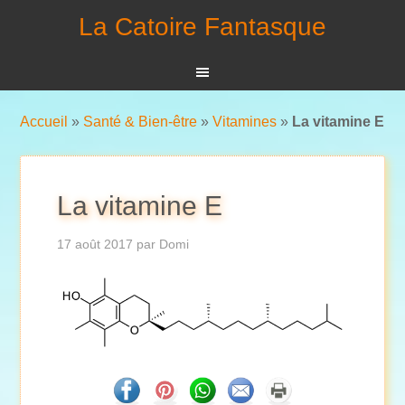
La Catoire Fantasque
Accueil
»
Santé & Bien-être
»
Vitamines
»
La vitamine E
La vitamine E
17 août 2017
par
Domi