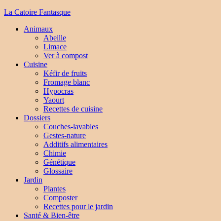
La Catoire Fantasque
Animaux
Abeille
Limace
Ver à compost
Cuisine
Kéfir de fruits
Fromage blanc
Hypocras
Yaourt
Recettes de cuisine
Dossiers
Couches-lavables
Gestes-nature
Additifs alimentaires
Chimie
Génétique
Glossaire
Jardin
Plantes
Composter
Recettes pour le jardin
Santé & Bien-être