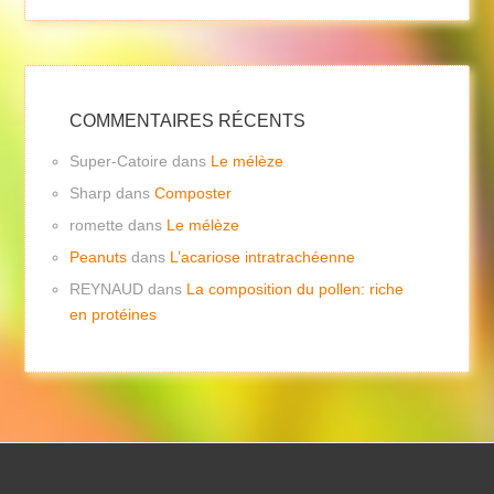
COMMENTAIRES RÉCENTS
Super-Catoire
dans
Le mélèze
Sharp
dans
Composter
romette
dans
Le mélèze
Peanuts
dans
L’acariose intratrachéenne
REYNAUD
dans
La composition du pollen: riche
en protéines