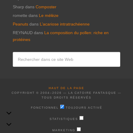
Sharp
dans
Composter
romette
dans
Le mélèze
Peanuts
dans
L’acariose intratrachéenne
REYNAUD
dans
La composition du pollen: riche en
protéines
HAUT DE LA PAGE
COPYRIGHT © 2004–2026 — LA CATOIRE FANTASQUE —
TOUS DROITS RÉSERVÉS
FONCTIONNEL
FONCTIONNEL
TOUJOURS ACTIVÉ
STATISTIQUES
STATISTIQUES
MARKETING
MARKETING