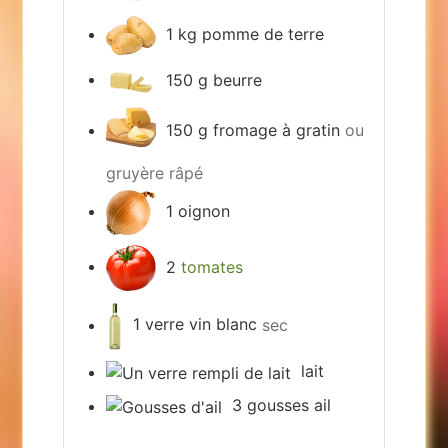
1
kg
pomme de terre
150
g
beurre
150
g
fromage à gratin
ou
gruyère râpé
1
oignon
2
tomates
1
verre
vin blanc
sec
lait
3
gousses
ail