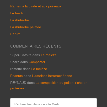
Ramen à la dinde et aux poireaux
Le basilic
La rhubarbe
La rhubarbe palmée
L’arum
COMMENTAIRES RÉCENTS
Super-Catoire
dans
Le mélèze
Sharp
dans
Composter
romette
dans
Le mélèze
Peanuts
dans
L’acariose intratrachéenne
REYNAUD
dans
La composition du pollen: riche en
protéines