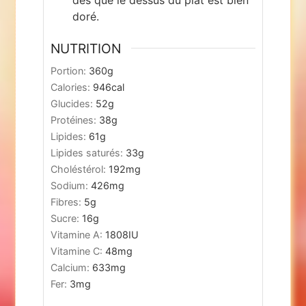
doré.
NUTRITION
Portion:
360
g
Calories:
946
cal
Glucides:
52
g
Protéines:
38
g
Lipides:
61
g
Lipides saturés:
33
g
Choléstérol:
192
mg
Sodium:
426
mg
Fibres:
5
g
Sucre:
16
g
Vitamine A:
1808
IU
Vitamine C:
48
mg
Calcium:
633
mg
Fer:
3
mg