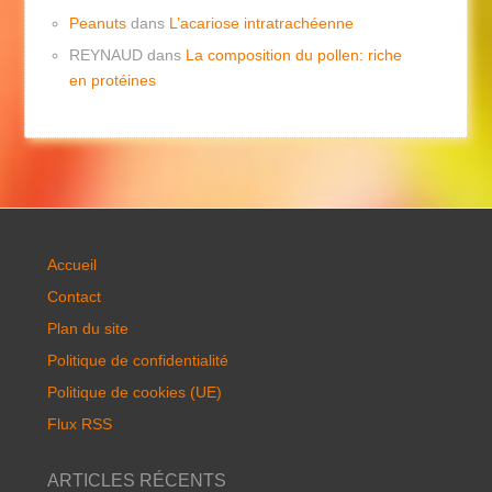
Peanuts
dans
L’acariose intratrachéenne
REYNAUD
dans
La composition du pollen: riche
en protéines
Accueil
Contact
Plan du site
Politique de confidentialité
Politique de cookies (UE)
Flux RSS
ARTICLES RÉCENTS