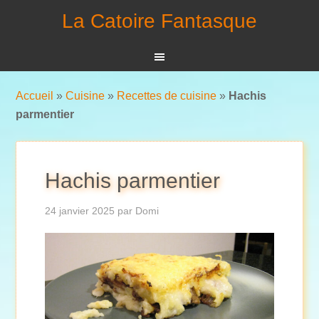
La Catoire Fantasque
Accueil
»
Cuisine
»
Recettes de cuisine
»
Hachis
parmentier
Hachis parmentier
24 janvier 2025
par
Domi