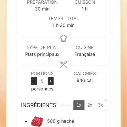
PRÉPARATION
CUISSON
minutes
heure
30
min
1
h
TEMPS TOTAL
heure
minutes
1
h
30
min
TYPE DE PLAT
CUISINE
Plats principaux
Française
PORTIONS
CALORIES
946
cal
–
+
personnes
INGRÉDIENTS
1x
2x
3x
500
g
haché