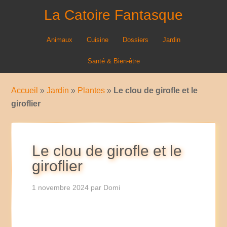
La Catoire Fantasque
Animaux
Cuisine
Dossiers
Jardin
Santé & Bien-être
Accueil
»
Jardin
»
Plantes
»
Le clou de girofle et le
giroflier
Le clou de girofle et le
giroflier
1 novembre 2024
par
Domi