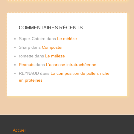
COMMENTAIRES RÉCENTS
Super-Catoire
dans
Le mélèze
Sharp
dans
Composter
romette
dans
Le mélèze
Peanuts
dans
L’acariose intratrachéenne
REYNAUD
dans
La composition du pollen: riche
en protéines
Accueil