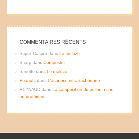
COMMENTAIRES RÉCENTS
Super-Catoire
dans
Le mélèze
Sharp
dans
Composter
romette
dans
Le mélèze
Peanuts
dans
L’acariose intratrachéenne
REYNAUD
dans
La composition du pollen: riche
en protéines