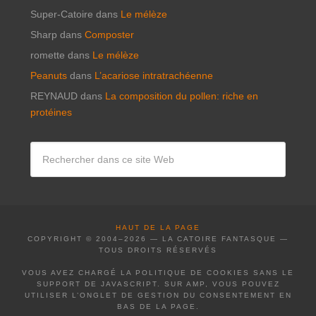
Super-Catoire
dans
Le mélèze
Sharp
dans
Composter
romette
dans
Le mélèze
Peanuts
dans
L’acariose intratrachéenne
REYNAUD
dans
La composition du pollen: riche en
protéines
HAUT DE LA PAGE
COPYRIGHT © 2004–2026 — LA CATOIRE FANTASQUE —
TOUS DROITS RÉSERVÉS
VOUS AVEZ CHARGÉ LA POLITIQUE DE COOKIES SANS LE
SUPPORT DE JAVASCRIPT. SUR AMP, VOUS POUVEZ
UTILISER L’ONGLET DE GESTION DU CONSENTEMENT EN
BAS DE LA PAGE.