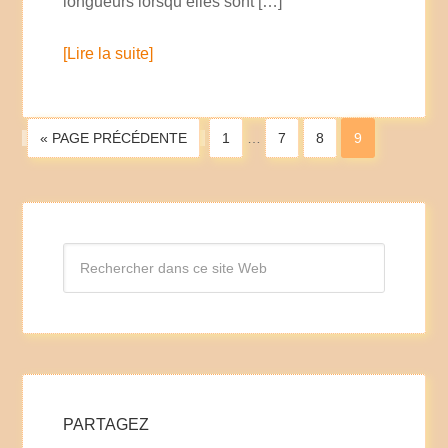
longueurs lorsqu’elles sont […]
[Lire la suite]
« PAGE PRÉCÉDENTE
1
…
7
8
9
PARTAGEZ