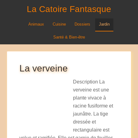
La Catoire Fantasque
Animaux
Cuisine
Dossiers
Jardin
Santé & Bien-être
La verveine
Description La
verveine est une
plante vivace à
racine fusiforme et
jaunâtre. La tige
dressée et
rectangulaire est
velue et ramifiée. Elle est garnie de feuilles