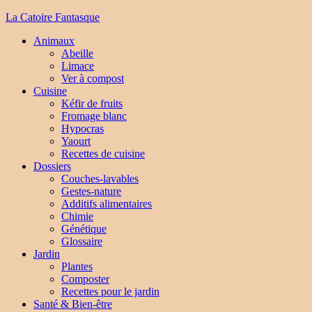
La Catoire Fantasque
Animaux
Abeille
Limace
Ver à compost
Cuisine
Kéfir de fruits
Fromage blanc
Hypocras
Yaourt
Recettes de cuisine
Dossiers
Couches-lavables
Gestes-nature
Additifs alimentaires
Chimie
Génétique
Glossaire
Jardin
Plantes
Composter
Recettes pour le jardin
Santé & Bien-être