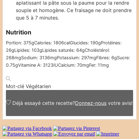
aplatissant la pâte sous la paume pour la rendre
souple et homogène. Ce fraisage ne doit prendre
que 5 à 7 minutes.
Nutrition
Portion:
375
g
Calories:
1806
cal
Glucides:
190
g
Protéines:
26
g
Lipides:
103
g
Lipides saturés:
64
g
Choléstérol:
268
mg
Sodium:
3136
mg
Potassium:
297
mg
Fibres:
6
g
Sucre:
0.75
g
Vitamine A:
3123
IU
Calcium:
70
mg
Fer:
11
mg
Mot-clé
Végétarien
Déjà essayé cette recette?
Donnez-nous
votre avis!