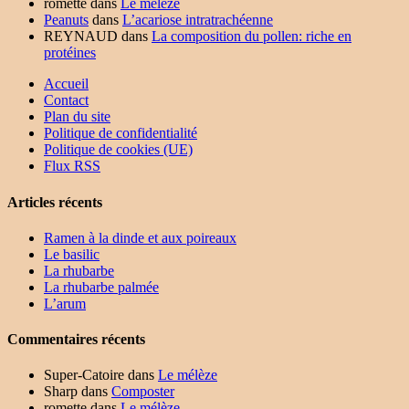
romette
dans
Le mélèze
Peanuts
dans
L’acariose intratrachéenne
REYNAUD
dans
La composition du pollen: riche en
protéines
Accueil
Contact
Plan du site
Politique de confidentialité
Politique de cookies (UE)
Flux RSS
Articles récents
Ramen à la dinde et aux poireaux
Le basilic
La rhubarbe
La rhubarbe palmée
L’arum
Commentaires récents
Super-Catoire
dans
Le mélèze
Sharp
dans
Composter
romette
dans
Le mélèze