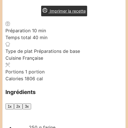
Imprimer la recette
minutes
Préparation
10
min
minutes
Temps total
40
min
Type de plat
Préparations de base
Cuisine
Française
Portions
1
portion
Calories
1806
cal
Ingrédients
1x
2x
3x
250
g
farine