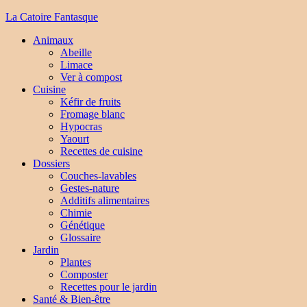
La Catoire Fantasque
Animaux
Abeille
Limace
Ver à compost
Cuisine
Kéfir de fruits
Fromage blanc
Hypocras
Yaourt
Recettes de cuisine
Dossiers
Couches-lavables
Gestes-nature
Additifs alimentaires
Chimie
Génétique
Glossaire
Jardin
Plantes
Composter
Recettes pour le jardin
Santé & Bien-être