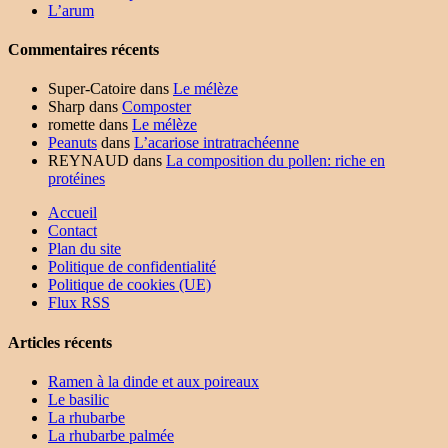
L’arum
Commentaires récents
Super-Catoire
dans
Le mélèze
Sharp
dans
Composter
romette
dans
Le mélèze
Peanuts
dans
L’acariose intratrachéenne
REYNAUD
dans
La composition du pollen: riche en
protéines
Accueil
Contact
Plan du site
Politique de confidentialité
Politique de cookies (UE)
Flux RSS
Articles récents
Ramen à la dinde et aux poireaux
Le basilic
La rhubarbe
La rhubarbe palmée