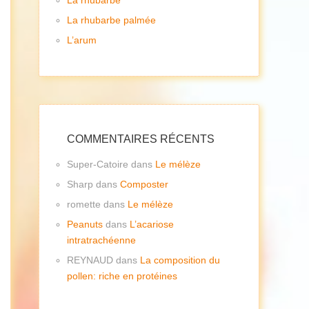
La rhubarbe
La rhubarbe palmée
L’arum
COMMENTAIRES RÉCENTS
Super-Catoire
dans
Le mélèze
Sharp
dans
Composter
romette
dans
Le mélèze
Peanuts
dans
L’acariose
intratrachéenne
REYNAUD
dans
La composition du
pollen: riche en protéines