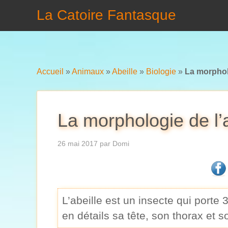
La Catoire Fantasque
Accueil
»
Animaux
»
Abeille
»
Biologie
»
La morpholo
La morphologie de l’a
26 mai 2017
par
Domi
L’abeille est un insecte qui porte 
en détails sa tête, son thorax et