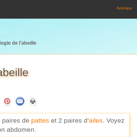
Animaux
gie de l’abeille
beille
3 paires de
pattes
et 2 paires d’
ailes
. Voyez
 son abdomen.