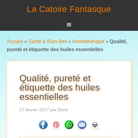
La Catoire Fantasque
Accueil
»
Santé & Bien-être
»
Aromathérapie
»
Qualité,
pureté et étiquette des huiles essentielles
Qualité, pureté et
étiquette des huiles
essentielles
27 février 2017
par
Domi