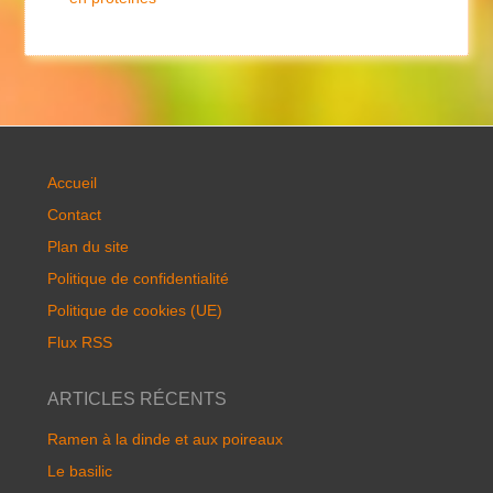
Accueil
Contact
Plan du site
Politique de confidentialité
Politique de cookies (UE)
Flux RSS
ARTICLES RÉCENTS
Ramen à la dinde et aux poireaux
Le basilic