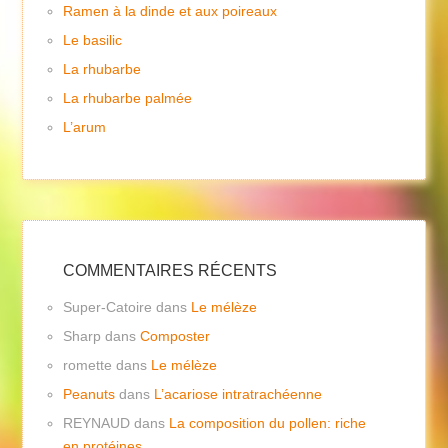
Ramen à la dinde et aux poireaux
Le basilic
La rhubarbe
La rhubarbe palmée
L’arum
COMMENTAIRES RÉCENTS
Super-Catoire
dans
Le mélèze
Sharp
dans
Composter
romette
dans
Le mélèze
Peanuts
dans
L’acariose intratrachéenne
REYNAUD
dans
La composition du pollen: riche
en protéines