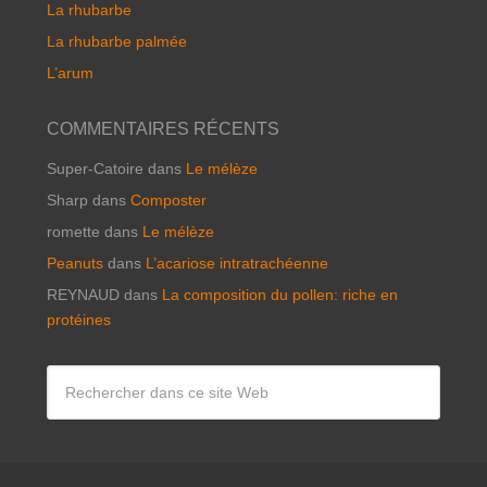
La rhubarbe
La rhubarbe palmée
L’arum
COMMENTAIRES RÉCENTS
Super-Catoire
dans
Le mélèze
Sharp
dans
Composter
romette
dans
Le mélèze
Peanuts
dans
L’acariose intratrachéenne
REYNAUD
dans
La composition du pollen: riche en
protéines