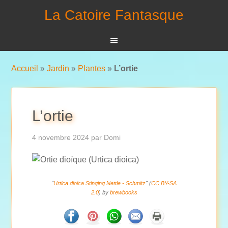
La Catoire Fantasque
Accueil
»
Jardin
»
Plantes
»
L’ortie
L’ortie
4 novembre 2024
par
Domi
"
Urtica dioica Stinging Nettle - Schmitz
" (
CC BY-SA
2.0
) by
brewbooks