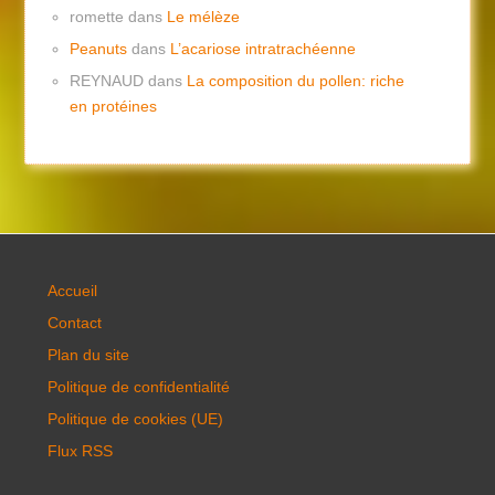
romette
dans
Le mélèze
Peanuts
dans
L’acariose intratrachéenne
REYNAUD
dans
La composition du pollen: riche
en protéines
Accueil
Contact
Plan du site
Politique de confidentialité
Politique de cookies (UE)
Flux RSS