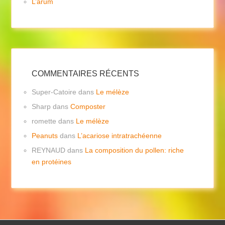
L’arum
COMMENTAIRES RÉCENTS
Super-Catoire
dans
Le mélèze
Sharp
dans
Composter
romette
dans
Le mélèze
Peanuts
dans
L’acariose intratrachéenne
REYNAUD
dans
La composition du pollen: riche
en protéines