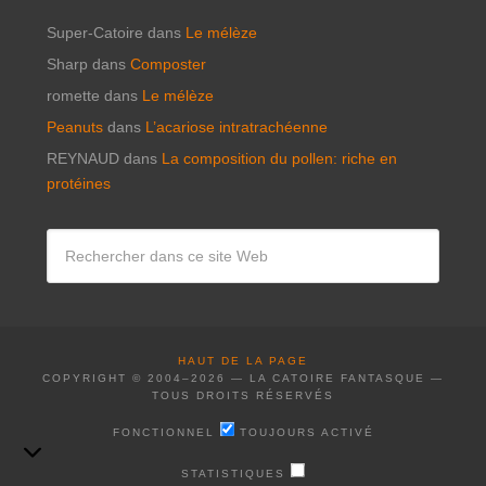
Super-Catoire
dans
Le mélèze
Sharp
dans
Composter
romette
dans
Le mélèze
Peanuts
dans
L’acariose intratrachéenne
REYNAUD
dans
La composition du pollen: riche en
protéines
HAUT DE LA PAGE
COPYRIGHT © 2004–2026 — LA CATOIRE FANTASQUE —
TOUS DROITS RÉSERVÉS
FONCTIONNEL
FONCTIONNEL
TOUJOURS ACTIVÉ
STATISTIQUES
STATISTIQUES