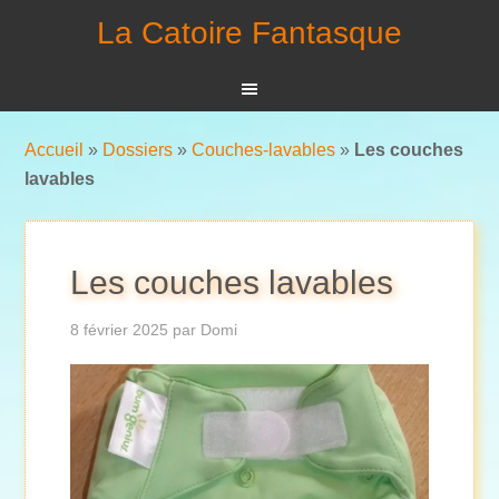
La Catoire Fantasque
Accueil
»
Dossiers
»
Couches-lavables
»
Les couches
lavables
Les couches lavables
8 février 2025
par
Domi