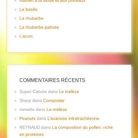
Ramen à la dinde et aux poireaux
Le basilic
La rhubarbe
La rhubarbe palmée
L’arum
COMMENTAIRES RÉCENTS
Super-Catoire
dans
Le mélèze
Sharp
dans
Composter
romette
dans
Le mélèze
Peanuts
dans
L’acariose intratrachéenne
REYNAUD
dans
La composition du pollen: riche
en protéines