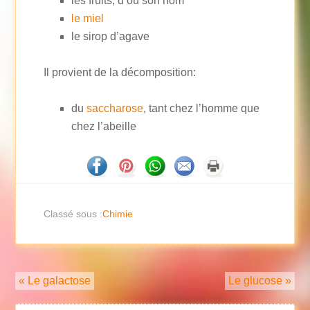
les fruits, d’où son nom
le miel
le sirop d’agave
Il provient de la décomposition:
du
saccharose
, tant chez l’homme que
chez l’abeille
Classé sous :
Chimie
« Le galactose
Le glucose »