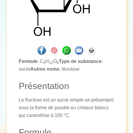
Formule
: C
H
O
Type de substance
:
6
12
6
sucre
Autres noms
: lévulose
Présentation
Le fructose est un sucre simple se présentant
sous la forme de poudre ou cristaux blancs
qui caramélise à 100 °C.
Formule