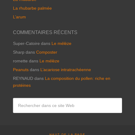
La rhubarbe palmée
L’arum
COMMENTAIRES RÉCENTS
Super-Catoire
dans
Le mélèze
Sharp
dans
Composter
romette
dans
Le mélèze
Peanuts
dans
L’acariose intratrachéenne
REYNAUD
dans
La composition du pollen: riche en
protéines
HAUT DE LA PAGE