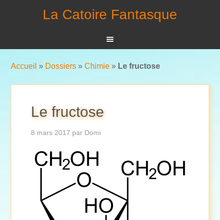
La Catoire Fantasque
Accueil
»
Dossiers
»
Chimie
»
Le fructose
Le fructose
8 mars 2017
par
Domi