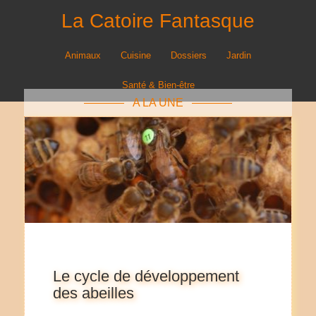
La Catoire Fantasque
Animaux
Cuisine
Dossiers
Jardin
Santé & Bien-être
A LA UNE
Le cycle de développement
des abeilles