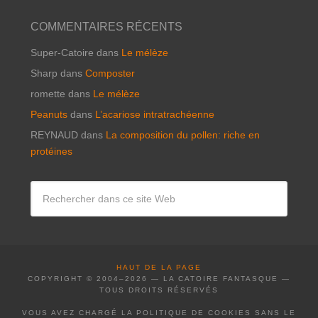
COMMENTAIRES RÉCENTS
Super-Catoire
dans
Le mélèze
Sharp
dans
Composter
romette
dans
Le mélèze
Peanuts
dans
L’acariose intratrachéenne
REYNAUD
dans
La composition du pollen: riche en
protéines
HAUT DE LA PAGE
COPYRIGHT © 2004–2026 — LA CATOIRE FANTASQUE —
TOUS DROITS RÉSERVÉS
VOUS AVEZ CHARGÉ LA POLITIQUE DE COOKIES SANS LE